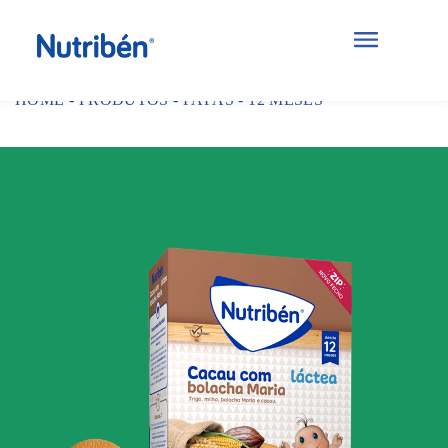
HOME
-
PRODUTOS
-
PAPAS
-
12 MESES