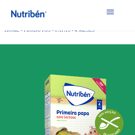
HOME
-
PRODUTOS
-
PAPAS
-
4 MESES