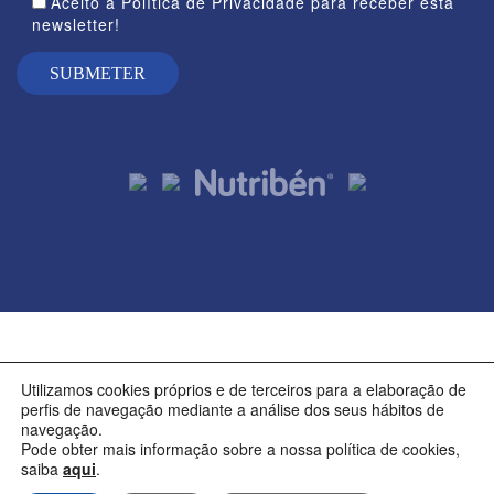
Aceito a Política de Privacidade para receber esta
newsletter!
|
|
|
Aviso legal
Política de Privacidade
Política de Cookies
Utilizamos cookies próprios e de terceiros para a elaboração de
Termos e condições
perfis de navegação mediante a análise dos seus hábitos de
navegação.
Pode obter mais informação sobre a nossa política de cookies,
saiba
aqui
.
© ALTER, SA NUTRIBEN®